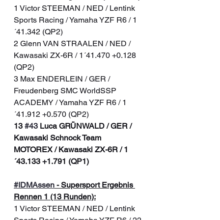
1 Victor STEEMAN / NED / Lentink 
Sports Racing / Yamaha YZF R6 / 1
´41.342 (QP2)
2 Glenn VAN STRAALEN / NED / 
Kawasaki ZX-6R / 1´41.470 +0.128 
(QP2)
3 Max ENDERLEIN / GER / 
Freudenberg SMC WorldSSP 
ACADEMY / Yamaha YZF R6 / 1
´41.912 +0.570 (QP2)
13 
#43
 Luca GRÜNWALD / GER / 
Kawasaki Schnock Team 
MOTOREX / Kawasaki ZX-6R / 1
´43.133 +1.791 (QP1)
#IDMAssen
 - Supersport Ergebnis 
Rennen 1 (13 Runden):
1 Victor STEEMAN / NED / Lentink 