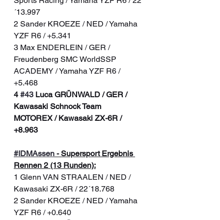
Sports Racing / Yamaha YZF R6 / 22
´13.997
2 Sander KROEZE / NED / Yamaha 
YZF R6 / +5.341
3 Max ENDERLEIN / GER / 
Freudenberg SMC WorldSSP 
ACADEMY / Yamaha YZF R6 / 
+5.468
4 
#43
 Luca GRÜNWALD / GER / 
Kawasaki Schnock Team 
MOTOREX / Kawasaki ZX-6R / 
+8.963
#IDMAssen
 - Supersport Ergebnis 
Rennen 2 (13 Runden):
1 Glenn VAN STRAALEN / NED / 
Kawasaki ZX-6R / 22´18.768
2 Sander KROEZE / NED / Yamaha 
YZF R6 / +0.640