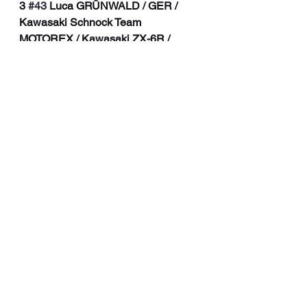
3 
#43
 Luca GRÜNWALD / GER / 
Kawasaki Schnock Team 
MOTOREX / Kawasaki ZX-6R / 
+0.861
#IDMSupersport
 - 
Meisterschaftsstand:
1 Sander KROEZE / NED / Yamaha 
YZF R6 / 40
2 
#43
 Luca GRÜNWALD / GER / 
Kawasaki ZX-6R / 29
3 Max ENDERLEIN / GER / Yamaha 
YZF R6 / 29