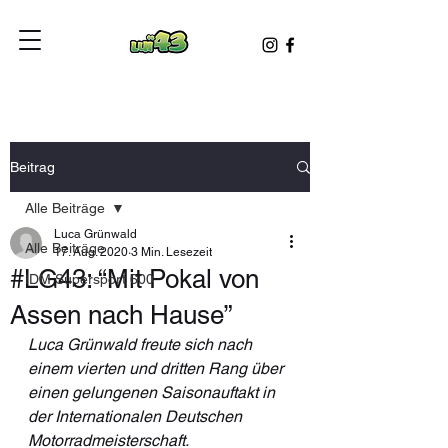
Beitrag
Alle Beiträge
Luca Grünwald
Alle Beiträge
17. Aug. 2020
3 Min. Lesezeit
#LG43: “Mit Pokal von
IDM Supersport 600
Assen nach Hause”
Luca Grünwald freute sich nach 
einem vierten und dritten Rang über 
einen gelungenen Saisonauftakt in 
der Internationalen Deutschen 
Motorradmeisterschaft.